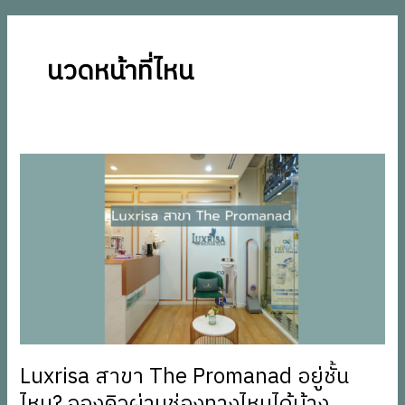
นวดหน้าที่ไหน
Luxrisa
สาขา
The
Promanad
อยู่
ชั้น
ไหน?
จอง
คิว
ผ่าน
Luxrisa สาขา The Promanad อยู่ชั้น
ช่อง
ไหน? จองคิวผ่านช่องทางไหนได้บ้าง
ทาง