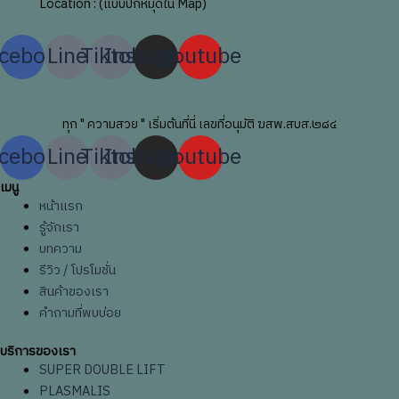
Location : (แบบปักหมุดใน Map)
cebook
Line
Tiktok
Instagram
Youtube
ทุก " ความสวย " เริ่มต้นที่นี่ เลขที่อนุมัติ ฆสพ.สบส.๒๘๔
cebook
Line
Tiktok
Instagram
Youtube
เมนู
หน้าแรก
รู้จักเรา
บทความ
รีวิว / โปรโมชั่น
สินค้าของเรา
คำถามที่พบบ่อย
บริการของเรา
SUPER DOUBLE LIFT
PLASMALIS