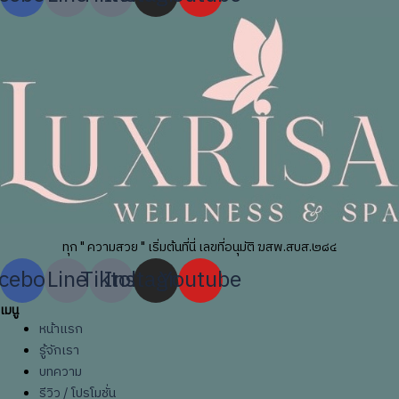
ทุก " ความสวย " เริ่มต้นที่นี่ เลขที่อนุมัติ ฆสพ.สบส.๒๘๔
cebook
Line
Tiktok
Instagram
Youtube
เมนู
หน้าแรก
รู้จักเรา
บทความ
รีวิว / โปรโมชั่น